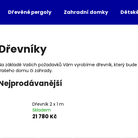
Dřevěné pergoly
Zahradní domky
Dětsk
Co potřebujete najít?
Dřevníky
HLEDAT
Na základě Vašich požadavků Vám vyrobíme dřevník, který bude 
Vašeho domu či zahrady.
Nejprodávanější
Doporučujeme
Dřevník 2 x 1 m
Skladem
21 780 Kč
Ř