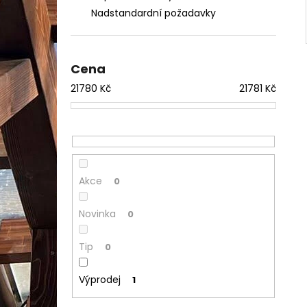
Nadstandardní požadavky
Cena
21780
Kč
21781
Kč
Akce
0
Novinka
0
Tip
0
Výprodej
1