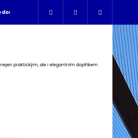
Hledat
Přihlášení
Nákupní
é domečky
Dřevníky
Doplňkové služby
N
košík
nejen praktickým, ale i elegantním doplňkem
Následující