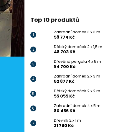
Top 10 produktů
Zahradní domek 3 x 3 m
59 774 Kč
Dětský domeček 2 x 1,5 m
48 703 Kč
Dřevěná pergola 4 x 5 m
84 700 Kč
Zahradní domek 2 x 3 m
52 877 Kč
Dětský domeček 2 x 2 m
55 055 Kč
Zahradní domek 4 x 5 m
80 456 Kč
Dřevník 2 x 1 m
21 780 Kč