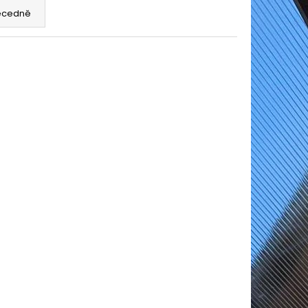
A 4 X 5 M
ecedně